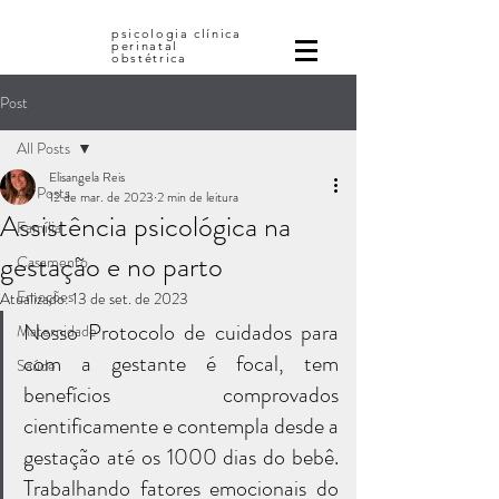
psicologia clínica
perinatal
obstétrica
Post
All Posts
Elisangela Reis
All Posts
12 de mar. de 2023
2 min de leitura
Assistência psicológica na
Família
gestação e no parto
Casamento
Emoções
Atualizado:
13 de set. de 2023
Nosso Protocolo de cuidados para 
Maternidade
com a gestante é focal, tem 
Saúde
benefícios comprovados 
cientificamente e contempla desde a 
gestação até os 1000 dias do bebê. 
Trabalhando fatores emocionais do 