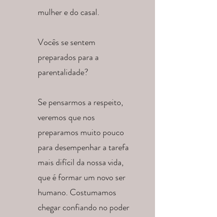
mulher e do casal.
Vocês se sentem
preparados para a
parentalidade?
Se pensarmos a respeito,
veremos que nos
preparamos muito pouco
para desempenhar a tarefa
mais difícil da nossa vida,
que é formar um novo ser
humano. Costumamos
chegar confiando no poder