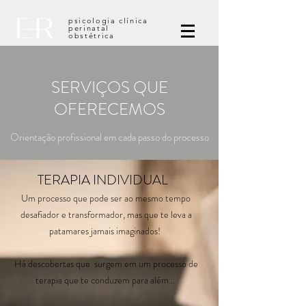
psicologia clínica
perinatal
obstétrica
SERVIÇOS QUE
OFERECEMOS
Orientação profissional em cada passo do processo
TERAPIA INDIVIDUAL
Um processo que pode ser ao mesmo tempo
desafiador e transformador, mas que te leva a
patamares jamais imaginados!
Há descobertas que surgem em um processo de
terapia que te conduzem para além...