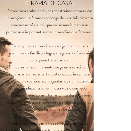
TERAPIA DE CASAL
Somos seres relacionais, nos construímos através das
interações que fazemos ao longo da vida. Inicialmente
com nossa mãe e pai, que são essencialmente as
primeiras e importantíssimas interações que fazemos.
Depois, novos aprendizados surgem com outros
membros da família, colegas, amigos e profissionais
com quem trabalhamos.
Em determinado momento surge uma relação que
supera pai e mãe, a partir desta descobrimos novas
emoções e experiências, nos juntamos a um outro que
se torna indispensável em nossa vida e com quem
queremos dividir, somar, formar... nos descobrimos e
descobrimos outros amores e as transformações a que
somos submetidos, queiramos ou não.
Nem tudo nesse caminho são flores, e as vezes a
relação precisa de um cuidado para que ambos falem a