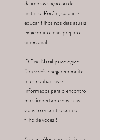
da improvisação ou do
instinto. Porém, cuidar e
educar filhos nos dias atuais
exige muito mais preparo
emocional.
O Pré-Natal psicológico
fará vocês chegarem muito
mais confiantes e
informados para o encontro
mais importante das suas
vidas: o encontro com o
filho de vocês.!
Sou psicóloga especializada