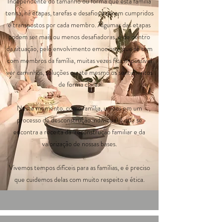
Independente do tamanho ou forma que esta família
tenha, há etapas, tarefas e desafios a serem cumpridos
e transpostos por cada membro. Algumas das etapas
podem ser mais ou menos desafiadoras, e de dentro
da situação, pelo envolvimento emocional que se tem
com membros da família, muitas vezes fica impossível
ver caminhos, soluções ou até mesmo os sentimentos
de forma clara.
Neste momento, como família, unidos em um
processo de desconstrução individual é que se
encontra a receita da reconstrução familiar e da
valorização de nossas bases.
Vivemos tempos difíceis para as famílias, e é preciso
que cuidemos delas com muito respeito e ética.