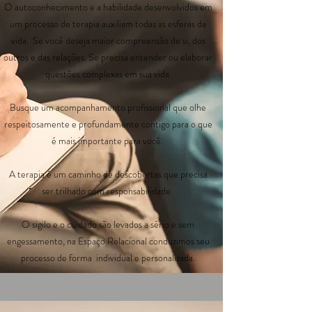
O autoconhecimento e a habilidade desenvolvidos em
um processo de terapia auxiliam todas as esferas da
vida. Se você deseja maior compreensão de si, dos
outros e das relações. Se precisa entender ou elaborar
questões complexas em sua vida.
Busque um acompanhamento profissional que olhe
respeitosamente e profundamente contigo para o que
é mais importante para você.
A terapia é um caminho de descobertas que precisa
ser trilhado com responsabilidade.
O sigilo e o cuidado são levados a sério e sem
engessamento, na Espaço Relacional conduzimos seu
processo de forma individual e personalizada.