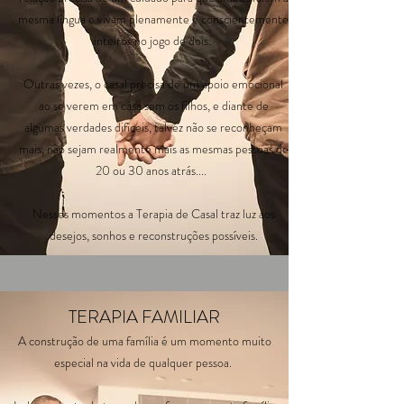
mesma língua e vivam plenamente e conscientemente
inteiros no jogo de dois.
Outras vezes, o casal precisa de um apoio emocional
ao se verem em casa sem os filhos, e diante de
algumas verdades difíceis, talvez não se reconheçam
mais, não sejam realmente mais as mesmas pessoas de
20 ou 30 anos atrás....
Nesses momentos a Terapia de Casal traz luz aos
desejos, sonhos e reconstruções possíveis.
TERAPIA FAMILIAR
A construção de uma família é um momento muito
especial na vida de qualquer pessoa.