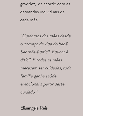
gravidez, de acordo com as
demandas individuais de
cada mãe.
“Cuidamos das mães desde
o começo da vida do bebê.
Ser mãe é difícil. Educar é
difícil. E todas as mães
merecem ser cuidadas, toda
família ganha saúde
emocional a partir deste
cuidado ”.
Elisangela Reis