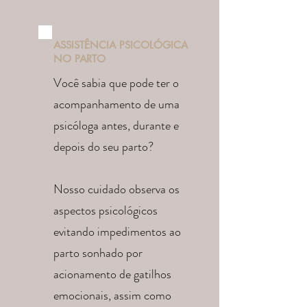
ASSISTÊNCIA PSICOLÓGICA
NO PARTO
Você sabia que pode ter o
acompanhamento de uma
psicóloga antes, durante e
depois do seu parto?
Nosso cuidado observa os
aspectos psicológicos
evitando impedimentos ao
parto sonhado por
acionamento de gatilhos
emocionais, assim como