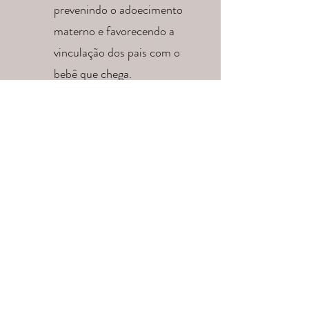
prevenindo o adoecimento
materno e favorecendo a
vinculação dos pais com o
bebê que chega.
A saúde mental materna é
fundamental no
desenvolvimento afetivo
entre mães e filhos.
ACOMPANHAMENTO NO
PÓS PARTO E PUERPÉRIO
O puerpério é um momento
desafiador para