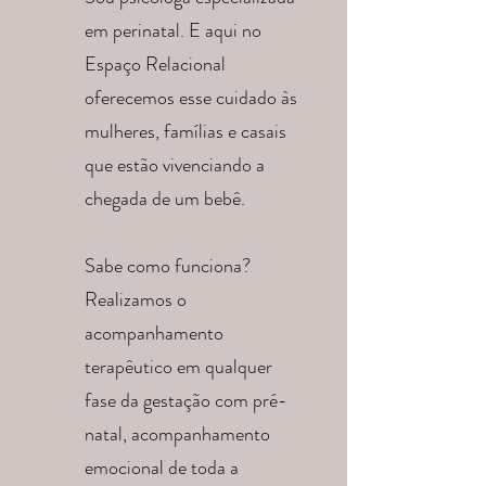
em perinatal. E aqui no
Espaço Relacional
oferecemos esse cuidado às
mulheres, famílias e casais
que estão vivenciando a
chegada de um bebê.
Sabe como funciona?
Realizamos o
acompanhamento
terapêutico em qualquer
fase da gestação com pré-
natal, acompanhamento
emocional de toda a